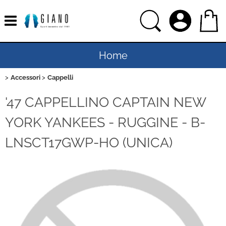
Home
Accessori
Cappelli
Uomo
'47 CAPPELLINO CAPTAIN NEW
Donna
YORK YANKEES - RUGGINE - B-
Bambino
LNSCT17GWP-HO (UNICA)
Bambina
Sport
Ciclismo