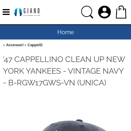
Home
Accessori
Cappelli
Uomo
'47 CAPPELLINO CLEAN UP NEW
Donna
YORK YANKEES - VINTAGE NAVY
Bambino
- B-RGW17GWS-VN (UNICA)
Bambina
Sport
Ciclismo