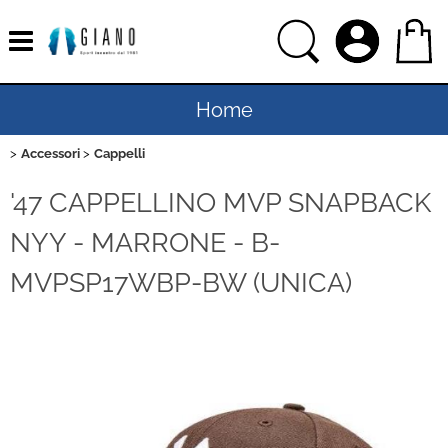
Home
Accessori
Cappelli
Uomo
'47 CAPPELLINO MVP SNAPBACK
Donna
NYY - MARRONE - B-
Bambino
MVPSP17WBP-BW (UNICA)
Bambina
Sport
Ciclismo