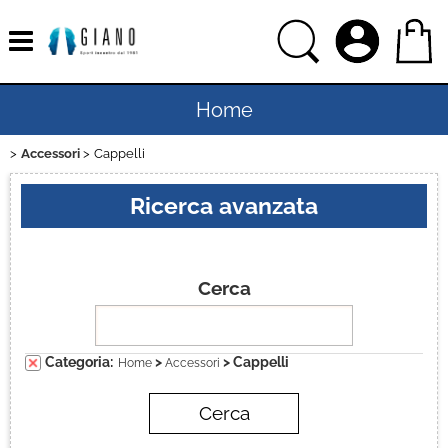
Home
Accessori
Cappelli
Uomo
Ricerca avanzata
Donna
Bambino
Cerca
Bambina
Categoria:
>
> Cappelli
Home
Accessori
Sport
Ciclismo