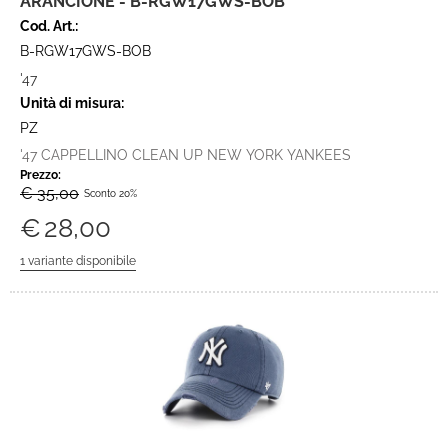
ARANCIONE - B-RGW17GWS-BOB
Cod. Art.:
B-RGW17GWS-BOB
'47
Unità di misura:
PZ
'47 CAPPELLINO CLEAN UP NEW YORK YANKEES
Prezzo:
€ 35,00
Sconto 20%
€
28,00