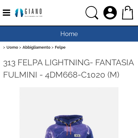
Home
Uomo
Abbigliamento
Felpe
Uomo
313 FELPA LIGHTNING- FANTASIA
Donna
FULMINI - 4DM668-C1020 (M)
Bambino
Bambina
Sport
Ciclismo