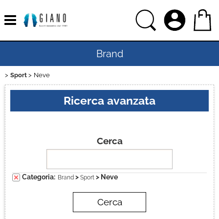
Brand
Sport
Neve
Home
Ricerca avanzata
Uomo
Donna
Cerca
Bambino
Categoria:
>
> Neve
Brand
Sport
Bambina
Sport