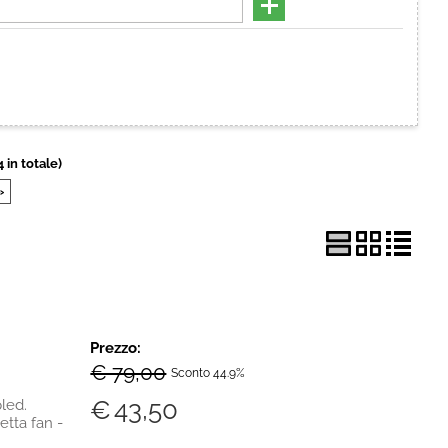
Hai perso la password?
4 in totale)
»
Prezzo:
€ 79,00
Sconto 44.9%
€
43,50
led.
etta fan -