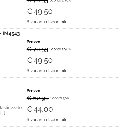
€ 70,53
Sconto 29.8%
€
49,50
 IM4543
Prezzo:
€ 70,53
Sconto 29.8%
€
49,50
Prezzo:
€ 62,90
Sconto 30%
€
44,00
sticizzato
..]