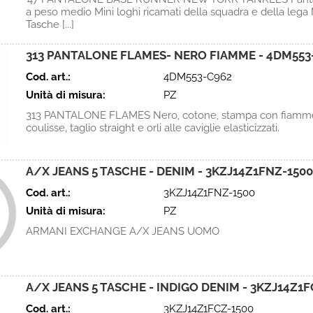
a peso medio Mini loghi ricamati della squadra e della leg
Tasche [...]
313 PANTALONE FLAMES- NERO FIAMME - 4DM553
Cod. art.:
4DM553-C962
Unità di misura:
PZ
313 PANTALONE FLAMES Nero, cotone, stampa con fiamme,
coulisse, taglio straight e orli alle caviglie elasticizzati.
A/X JEANS 5 TASCHE - DENIM - 3KZJ14Z1FNZ-1500
Cod. art.:
3KZJ14Z1FNZ-1500
Unità di misura:
PZ
ARMANI EXCHANGE A/X JEANS UOMO
A/X JEANS 5 TASCHE - INDIGO DENIM - 3KZJ14Z1F
Cod. art.:
3KZJ14Z1FCZ-1500