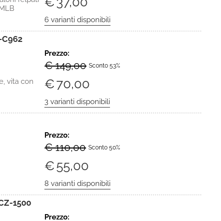
€
37,00
a MLB
-C962
Prezzo:
€ 149,00
Sconto 53%
€
70,00
 vita con
Prezzo:
€ 110,00
Sconto 50%
€
55,00
CZ-1500
Prezzo: