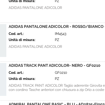
Unità di misura:
PZ
ADIDAS PANTALONE ADICOLOR
ADIDAS PANTALONE ADICOLOR - ROSSO/BIANCO -
Cod. art.:
IM4543
Unità di misura:
PZ
ADIDAS PANTALONE ADICOLOR
ADIDAS TRACK PANT ADICOLOR- NERO - GF0210
Cod. art.:
GF0210
Unità di misura:
PZ
ADIDAS TRACK PANT ADICOLOR Taglio aderente Girovita ela
con cordino Tasche anteriori con chiusura a zip Orlo a coste [.
ADMIRAL PANTALONE BASIC - BLU - AD2835-EI003