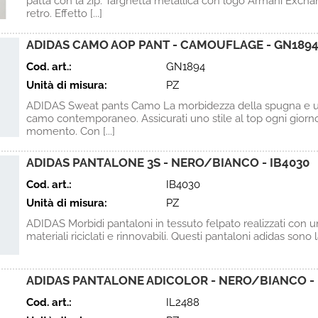
patta con la zip. Targhetta metallica con logo Armani Excha
retro. Effetto [...]
ADIDAS CAMO AOP PANT - CAMOUFLAGE - GN189
Cod. art.:
GN1894
Unità di misura:
PZ
ADIDAS Sweat pants Camo La morbidezza della spugna e un
camo contemporaneo. Assicurati uno stile al top ogni giorno
momento. Con [...]
ADIDAS PANTALONE 3S - NERO/BIANCO - IB4030
Cod. art.:
IB4030
Unità di misura:
PZ
ADIDAS Morbidi pantaloni in tessuto felpato realizzati con u
materiali riciclati e rinnovabili. Questi pantaloni adidas sono la 
ADIDAS PANTALONE ADICOLOR - NERO/BIANCO - 
Cod. art.:
IL2488