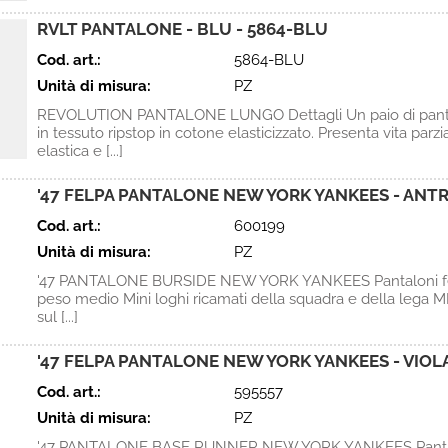
RVLT PANTALONE - BLU - 5864-BLU
Cod. art.:
5864-BLU
Unità di misura:
PZ
REVOLUTION PANTALONE LUNGO Dettagli Un paio di pantal
in tessuto ripstop in cotone elasticizzato. Presenta vita parz
elastica e [...]
'47 FELPA PANTALONE NEW YORK YANKEES - ANTR
Cod. art.:
600199
Unità di misura:
PZ
'47 PANTALONE BURSIDE NEW YORK YANKEES Pantaloni fe
peso medio Mini loghi ricamati della squadra e della lega 
sul [...]
'47 FELPA PANTALONE NEW YORK YANKEES - VIOLA
Cod. art.:
595557
Unità di misura:
PZ
'47 PANTALONE BASE RUNNER NEW YORK YANKEES Pantalo