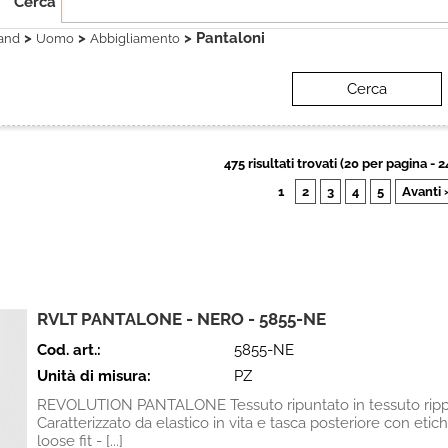
Cerca
>
>
> Pantaloni
and
Uomo
Abbigliamento
475 risultati trovati (20 per pagina - 2
1
2
3
4
5
Avanti 
RVLT PANTALONE - NERO - 5855-NE
Cod. art.:
5855-NE
Unità di misura:
PZ
REVOLUTION PANTALONE Tessuto ripuntato in tessuto ripp
Caratterizzato da elastico in vita e tasca posteriore con etich
loose fit - [...]