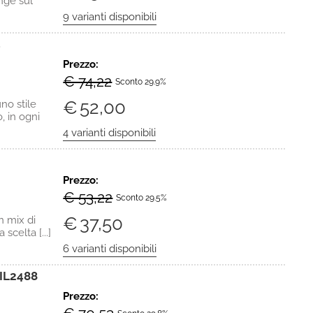
nge sul
4
Prezzo:
€ 74,22
Sconto 29.9%
€
52,00
o stile
, in ogni
Prezzo:
€ 53,22
Sconto 29.5%
€
37,50
n mix di
scelta [...]
IL2488
Prezzo: