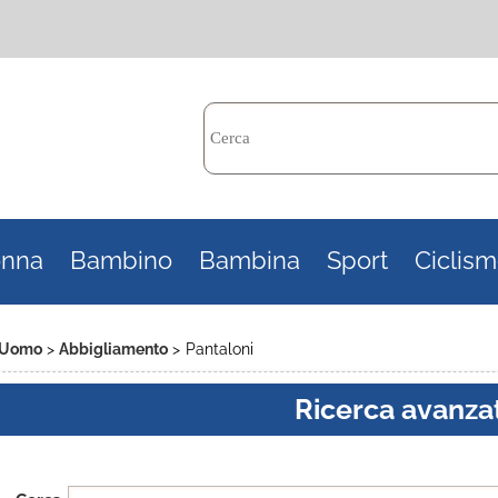
Per c
nna
Bambino
Bambina
Sport
Ciclis
il n
poi 
Uomo
Abbigliamento
Pantaloni
Ricerca avanza