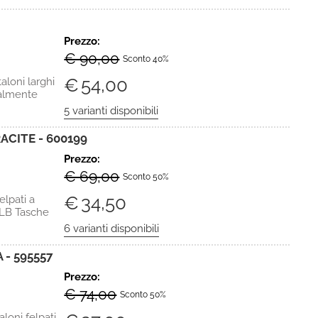
Prezzo:
€ 90,00
Sconto 40%
€
54,00
oni larghi
ialmente
ACITE - 600199
Prezzo:
€ 69,00
Sconto 50%
€
34,50
lpati a
MLB Tasche
 - 595557
Prezzo:
€ 74,00
Sconto 50%
ni felpati