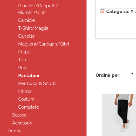
Giacche/Cappotti/
Categoria:
Br
Piumini/Gilet
Camicie
T-Shirt/Maglie
Canotte
Maglioni/Cardigan/Gilet
Felpe
Tute
Polo
Ordina per:
Pantaloni
Bermuda & Shorts
Intimo
Costumi
Completo
Scarpe
Accessori
Donna