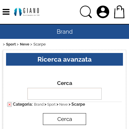
Brand
Sport
Neve
Scarpe
Home
Ricerca avanzata
Uomo
Donna
Cerca
Bambino
Categoria:
>
>
> Scarpe
Brand
Sport
Neve
Bambina
Sport