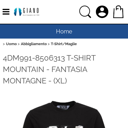
Home
Uomo
Abbigliamento
T-Shirt/Maglie
Uomo
4DM991-8506313 T-SHIRT
Donna
MOUNTAIN - FANTASIA
Bambino
MONTAGNE - (XL)
Bambina
Sport
Ciclismo