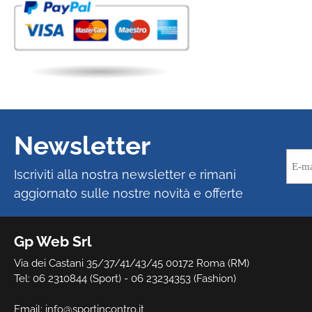
Newsletter
Iscriviti alla nostra newsletter e rimani
aggiornato sulle nostre novità e offerte
Gp Web Srl
Via dei Castani 35/37/41/43/45 00172 Roma (RM)
Tel: 06 2310844 (Sport) - 06 23234353 (Fashion)
Email:
info@sportincontro.it