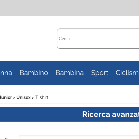
Per c
nna
Bambino
Bambina
Sport
Ciclis
il n
poi 
Junior
Unisex
T-shirt
Ricerca avanza