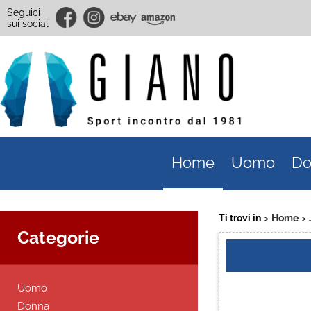
Seguici
sui social
Home
Uomo
Do
Ti trovi in
Home
Categorie
Uomo
Donna