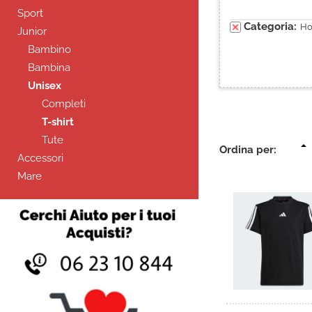
Sport
Categoria:
H
Junior
Bambino
Bambina
Unisex
Completi
T-shirt
Tute
Ordina per:
Accessori
Mare