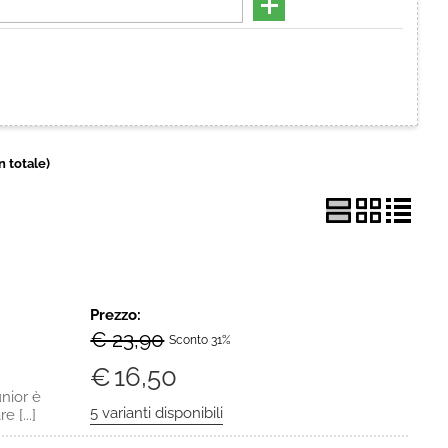
Hai perso la password?
in totale)
Prezzo:
€ 23,90
Sconto 31%
€
16,50
unior è
e [...]