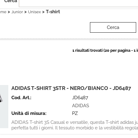
Cerca
>
>
> T-shirt
ome
Junior
Unisex
1 risultati trovati (20 per pagina - 1 
ADIDAS T-SHIRT 3STR - NERO/BIANCO - JD6487
Cod. Art.:
JD6487
ADIDAS
Unità di misura:
PZ
ADIDAS T-shirt 3S Casual e versatile, questa T-shirt adidas j
perfetta tutti i giorni. Il tessuto morbido e la vestibilità regolar