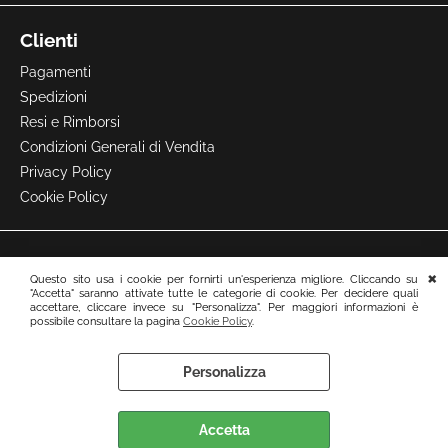
Clienti
Pagamenti
Spedizioni
Resi e Rimborsi
Condizioni Generali di Vendita
Privacy Policy
Cookie Policy
Questo sito usa i cookie per fornirti un'esperienza migliore. Cliccando su
"Accetta" saranno attivate tutte le categorie di cookie. Per decidere quali
accettare, cliccare invece su "Personalizza". Per maggiori informazioni è
possibile consultare la pagina
Cookie Policy
.
Personalizza
Preferenze cookie
Accetta