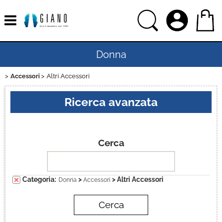
Donna
Accessori
Altri Accessori
Home
Ricerca avanzata
Uomo
Bambino
Cerca
Bambina
Categoria:
>
> Altri Accessori
Donna
Accessori
Sport
Ciclismo