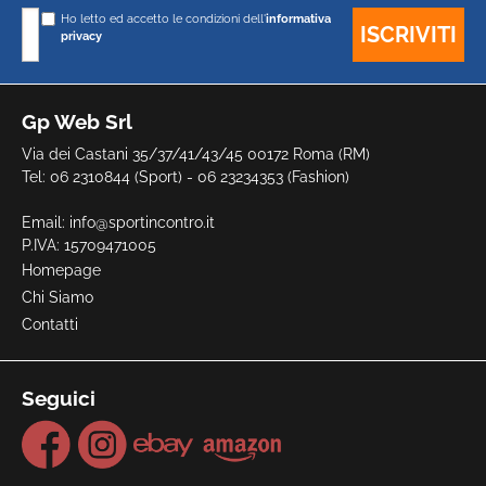
Ho letto ed accetto le condizioni dell'
informativa
privacy
Gp Web Srl
Via dei Castani 35/37/41/43/45 00172 Roma (RM)
Tel: 06 2310844 (Sport) - 06 23234353 (Fashion)
Email:
info@sportincontro.it
P.IVA: 15709471005
Homepage
Chi Siamo
Contatti
Seguici