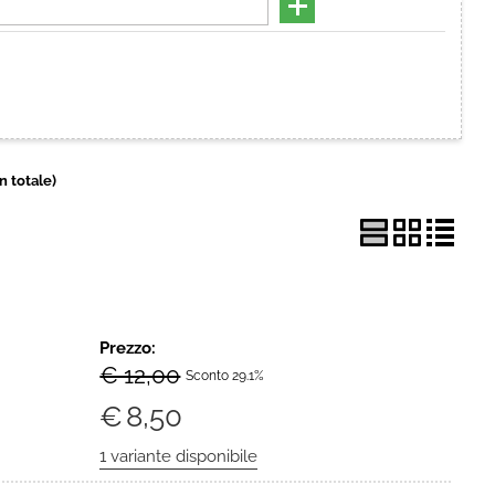
Hai perso la password?
in totale)
Prezzo:
€ 12,00
Sconto 29.1%
€
8,50