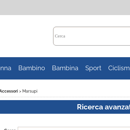
Per c
nna
Bambino
Bambina
Sport
Ciclis
il n
poi 
Accessori
Marsupi
Ricerca avanza