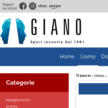
Seguici
sui social
Home
Uomo
Do
Ti trovi in
Uomo
Categorie
Abbigliamento
Scarpe