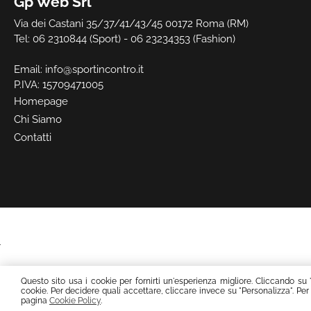
Gp Web Srl
Via dei Castani 35/37/41/43/45 00172 Roma (RM)
Tel: 06 2310844 (Sport) - 06 23234353 (Fashion)
Email:
info@sportincontro.it
P.IVA: 15709471005
Homepage
Chi Siamo
Contatti
Questo sito usa i cookie per fornirti un'esperienza migliore. Cliccando su 
cookie. Per decidere quali accettare, cliccare invece su "Personalizza". Per
pagina
Cookie Policy
.