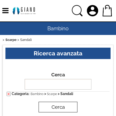
Bambino
Scarpe
Sandali
Home
Ricerca avanzata
Uomo
Donna
Cerca
Bambina
Categoria:
>
> Sandali
Bambino
Scarpe
Sport
Ciclismo