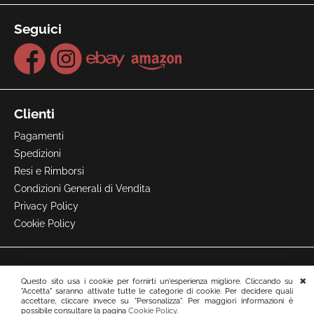
Seguici
Clienti
Pagamenti
Spedizioni
Resi e Rimborsi
Condizioni Generali di Vendita
Privacy Policy
Cookie Policy
Questo sito usa i cookie per fornirti un'esperienza migliore. Cliccando su
"Accetta" saranno attivate tutte le categorie di cookie. Per decidere quali
accettare, cliccare invece su "Personalizza". Per maggiori informazioni è
possibile consultare la pagina
Cookie Policy
.