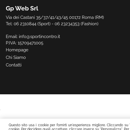
Gp Web Srl
Via dei Castani 35/37/41/43/45 00172 Roma (RM)
Tel: 06 2310844 (Sport) - 06 23234353 (Fashion)
Email:
info@sportincontro.it
P.IVA: 15709471005
Homepage
Chi Siamo
Contatti
Questo sito usa i cookie per fornirti un'esperienza migliore. Cliccando su 
cookie. Per decidere quali accettare, cliccare invece su "Personalizza". Per