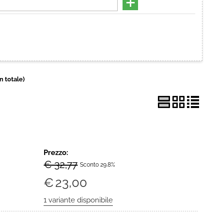
Hai perso la password?
in totale)
Prezzo:
€ 32,77
Sconto 29.8%
€
23,00