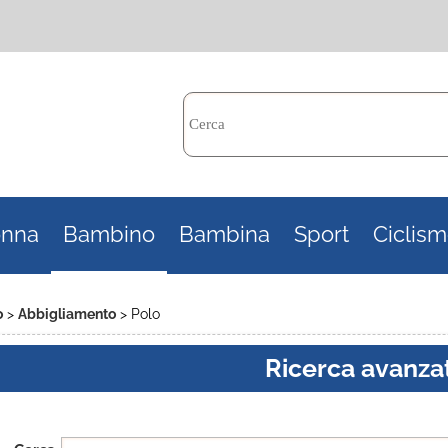
Per c
nna
Bambino
Bambina
Sport
Ciclis
il n
poi 
o
Abbigliamento
Polo
Ricerca avanza