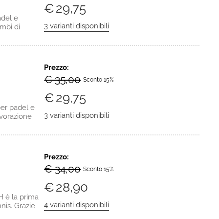
€
29,75
del e
ambi di
Prezzo:
€ 35,00
Sconto 15%
€
29,75
per padel e
avorazione
Prezzo:
€ 34,00
Sconto 15%
€
28,90
è la prima
nis. Grazie