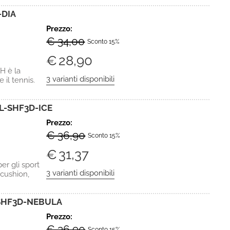
-DIA
Prezzo:
€ 34,00
Sconto 15%
€
28,90
 è la
 il tennis.
L-SHF3D-ICE
Prezzo:
€ 36,90
Sconto 15%
€
31,37
r gli sport
 cushion,
-SHF3D-NEBULA
Prezzo:
€ 36,90
Sconto 15%