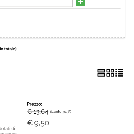
Hai perso la password?
 in totale)
Prezzo:
€ 13,64
Sconto 30.3%
€
9,50
otati di