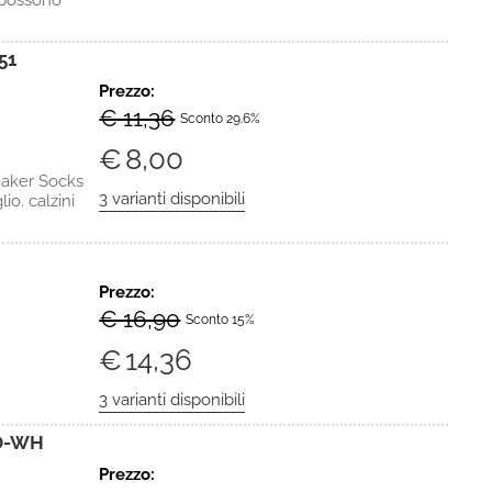
 possono
51
Prezzo:
€ 11,36
Sconto 29.6%
€
8,00
eaker Socks
io. calzini
Prezzo:
€ 16,90
Sconto 15%
€
14,36
D-WH
Prezzo: