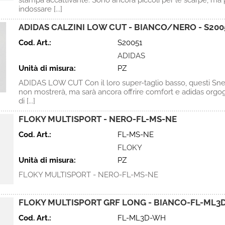
stampa accattivante. Sono ancora piccoli per le scarpe, ma
indossare [...]
ADIDAS CALZINI LOW CUT - BIANCO/NERO - S200
Cod. Art.:
S20051
ADIDAS
Unità di misura:
PZ
ADIDAS LOW CUT Con il loro super-taglio basso, questi Sn
non mostrerà, ma sarà ancora offrire comfort e adidas orgogl
di [...]
FLOKY MULTISPORT - NERO-FL-MS-NE
Cod. Art.:
FL-MS-NE
FLOKY
Unità di misura:
PZ
FLOKY MULTISPORT - NERO-FL-MS-NE
FLOKY MULTISPORT GRF LONG - BIANCO-FL-ML3
Cod. Art.:
FL-ML3D-WH