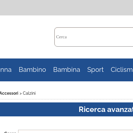
Per c
nna
Bambino
Bambina
Sport
Ciclis
il n
poi 
Accessori
Calzini
Ricerca avanza