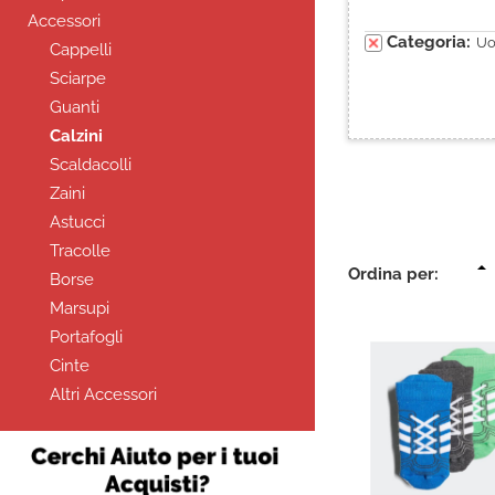
Accessori
Categoria:
U
Cappelli
Sciarpe
Guanti
Calzini
Scaldacolli
Zaini
Astucci
Tracolle
Ordina per:
Borse
Marsupi
Portafogli
Cinte
Altri Accessori