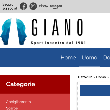
Seguici
sui social
Home
Uomo
Do
Ti trovi in
Uomo
Categorie
Abbigliamento
Scarpe