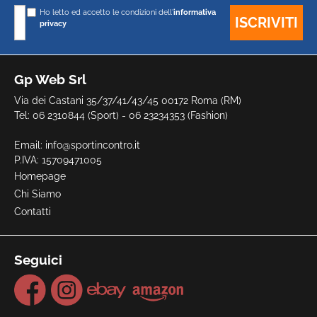
Ho letto ed accetto le condizioni dell'
informativa
privacy
Gp Web Srl
Via dei Castani 35/37/41/43/45 00172 Roma (RM)
Tel: 06 2310844 (Sport) - 06 23234353 (Fashion)
Email:
info@sportincontro.it
P.IVA: 15709471005
Homepage
Chi Siamo
Contatti
Seguici