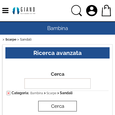
Bambina
Scarpe
Sandali
Home
Ricerca avanzata
Uomo
Donna
Cerca
Bambino
Categoria:
>
> Sandali
Bambina
Scarpe
Sport
Ciclismo