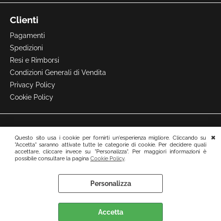
Clienti
Pagamenti
Spedizioni
Resi e Rimborsi
Condizioni Generali di Vendita
Privacy Policy
Cookie Policy
Questo sito usa i cookie per fornirti un'esperienza migliore. Cliccando su
"Accetta" saranno attivate tutte le categorie di cookie. Per decidere quali
accettare, cliccare invece su "Personalizza". Per maggiori informazioni è
possibile consultare la pagina
Cookie Policy
.
Personalizza
Preferenze cookie
Accetta