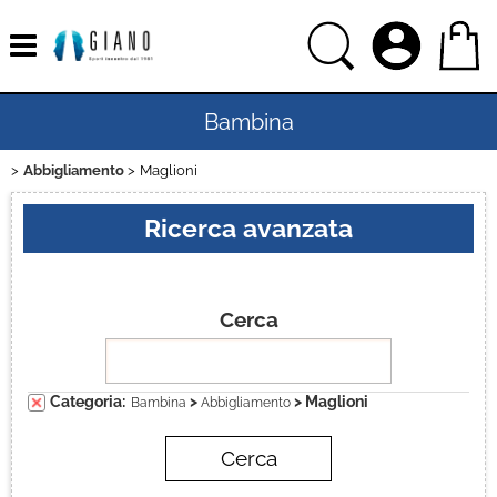
Bambina
Abbigliamento
Maglioni
Home
Ricerca avanzata
Uomo
Donna
Cerca
Bambino
Categoria:
>
> Maglioni
Bambina
Abbigliamento
Sport
Ciclismo