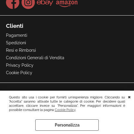
Clienti
Pagamenti
Spedizioni
Resi e Rimborsi
Condizioni Generali di Vendita
Privacy Policy
Cookie Policy
Questo sito usa i cookie per fornirti un'esperienza migliore. Cliccando su
"Accetta" saranno attivate tutte le categorie di cookie. Per decidere quali
accettare, cliccare invece su "Personalizza". Per maggiori informazioni è
possibile consultare la pagina
Cookie Policy
.
Personalizza
Preferenze cookie