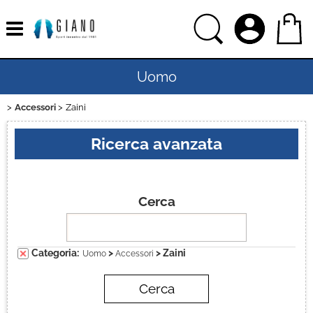
Uomo
Accessori
Zaini
Home
Ricerca avanzata
Donna
Bambino
Cerca
Bambina
Categoria:
>
> Zaini
Uomo
Accessori
Sport
Ciclismo