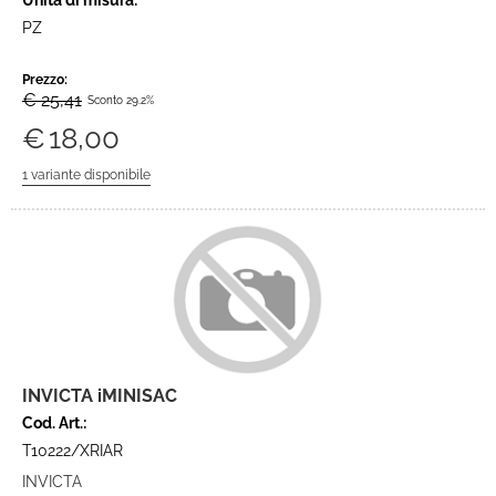
Unità di misura:
PZ
Prezzo:
€ 25,41
Sconto 29.2%
€
18,00
INVICTA iMINISAC
Cod. Art.:
T10222/XRIAR
INVICTA