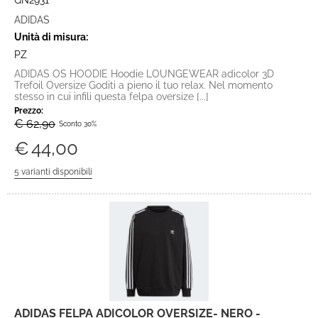
GN2931
ADIDAS
Unità di misura:
PZ
ADIDAS OS HOODIE Hoodie LOUNGEWEAR adicolor 3D
Trefoil Oversize Goditi a pieno il tuo relax. Nel momento
stesso in cui infili questa felpa oversize [...]
Prezzo:
€ 62,90
Sconto 30%
€
44,00
ADIDAS FELPA ADICOLOR OVERSIZE- NERO -