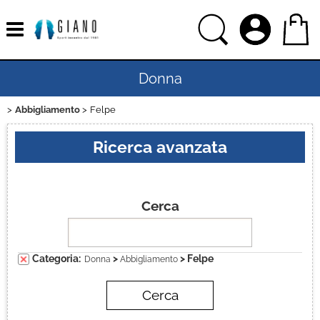
Donna
Abbigliamento
Felpe
Home
Ricerca avanzata
Uomo
Bambino
Cerca
Bambina
Categoria:
>
> Felpe
Donna
Abbigliamento
Sport
Ciclismo