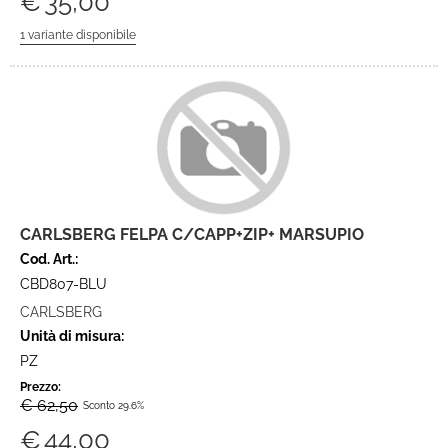
€
35,00
CARLSBERG FELPA C/CAPP+ZIP+ MARSUPIO
Cod. Art.:
CBD807-BLU
CARLSBERG
Unità di misura:
PZ
Prezzo:
€ 62,50
Sconto 29.6%
€
44,00