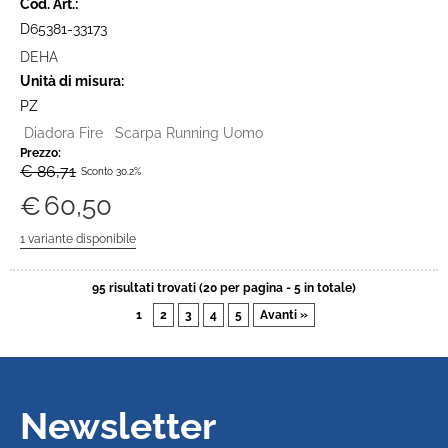
Cod. Art.:
D65381-33173
DEHA
Unità di misura:
PZ
Diadora Fire Scarpa Running Uomo
Prezzo:
€ 86,71
Sconto 30.2%
€
60,50
95 risultati trovati (20 per pagina - 5 in totale)
1
2
3
4
5
Avanti »
Newsletter