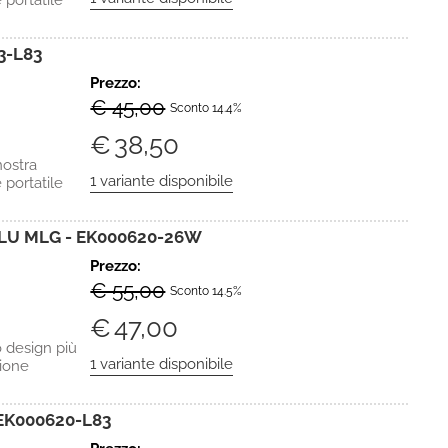
 portatile
3-L83
Prezzo:
€ 45,00
Sconto 14.4%
€
38,50
ostra
 portatile
BLU MLG - EK000620-26W
Prezzo:
€ 55,00
Sconto 14.5%
€
47,00
 design più
zione
EK000620-L83