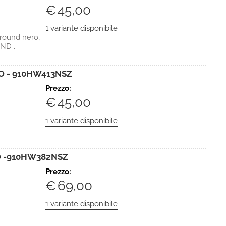
€
45,00
ound nero,
UND .
O - 910HW413NSZ
Prezzo:
€
45,00
O -910HW382NSZ
Prezzo:
€
69,00