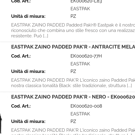
Cod. Art.:
EK000620-L83
EASTPAK
Unità di misura:
PZ
EASTPAK ZAINO PADDED Padded Pak’r® Eastpak è il nostro
riconosciuto che combina uno stile fresco con una realizza
resistente. Può [...]
EASTPAK ZAINO PADDED PAK'R - ANTRACITE MELA
Cod. Art.:
EK000620-77H
EASTPAK
Unità di misura:
PZ
EASTPAK ZAINO PADDED PAK'R L'iconico zaino Padded Pak’
nostra classica tonalità Black: stile tradizionale, struttura [...]
EASTPAK ZAINO PADDED PAK'R - NERO - EK000620
Cod. Art.:
EK000620-008
EASTPAK
Unità di misura:
PZ
EASTPAK ZAINO PADDED PAK'R L'iconico zaino Padded Pak’