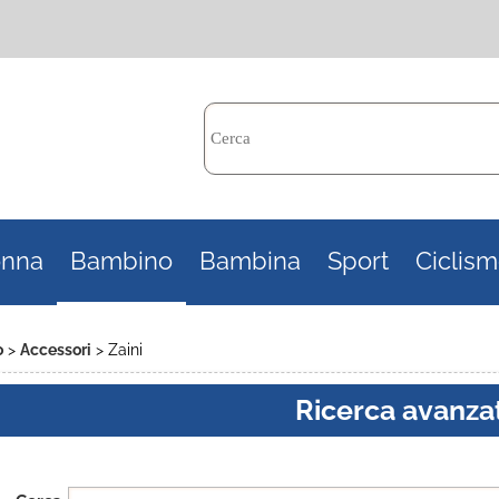
Per c
nna
Bambino
Bambina
Sport
Ciclis
il n
poi 
o
Accessori
Zaini
Ricerca avanza