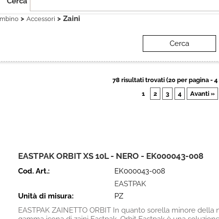
Cerca
>
> Zaini
mbino
Accessori
78 risultati trovati (20 per pagina - 4
1
2
3
4
Avanti »
EASTPAK ORBIT XS 10L - NERO - EK000043-008
Cod. Art.:
EK000043-008
EASTPAK
Unità di misura:
PZ
EASTPAK ZAINETTO ORBIT In quanto sorella minore della n