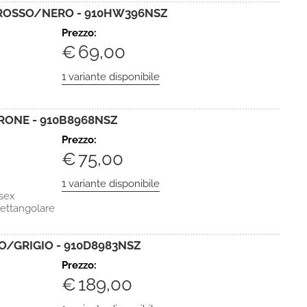
ROSSO/NERO - 910HW396NSZ
Prezzo:
€
69,00
ONE - 910B8968NSZ
Prezzo:
€
75,00
sex
rettangolare
/GRIGIO - 910D8983NSZ
Prezzo:
€
189,00