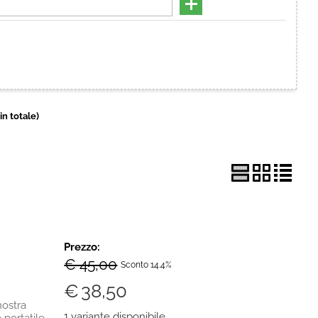
Hai perso la password?
 in totale)
Prezzo:
€ 45,00
Sconto 14.4%
€
38,50
ostra