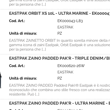
gamma icona di zaini Eastpak, Orbit Eastpak è una soluzione
per la persona che [...]
EASTPAK ORBIT XS 10L - ULTRA MARINE - EK00004
Cod. Art.:
EK000043-L83
EASTPAK
Unità di misura:
PZ
EASTPAK ZAINETTO ORBIT In quanto sorella minore della n
gamma icona di zaini Eastpak, Orbit Eastpak è una soluzione
per la persona che [...]
EASTPAK ZAINO PADDED PAK'R - TRIPLE DENIM/
Cod. Art.:
EK000620-26W
EASTPAK
Unità di misura:
PZ
EASTPAK ZAINO PADDED Padded Pak’r® Eastpak è il nostro
riconosciuto che combina uno stile fresco con una realizza
resistente. Può [...]
EASTPAK ZAINO PADDED PAK'R - ULTRA MARINE - 