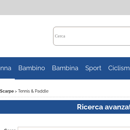
Per c
nna
Bambino
Bambina
Sport
Ciclis
il n
poi 
Scarpe
Tennis & Paddle
Ricerca avanza