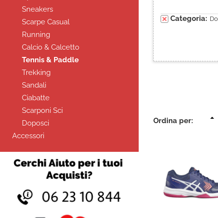
Sneakers
Categoria:
Do
Scarpe Casual
Running
Calcio & Calcetto
Tennis & Paddle
Trekking
Sandali
Ciabatte
Scarponi Sci
Ordina per:
Doposci
Accessori