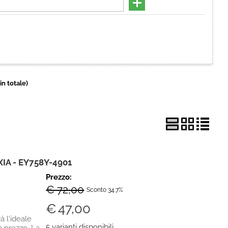
Hai perso la password?
 in totale)
IA - EY758Y-4901
Prezzo:
€ 72,00
Sconto 34.7%
€
47,00
 l'ideale