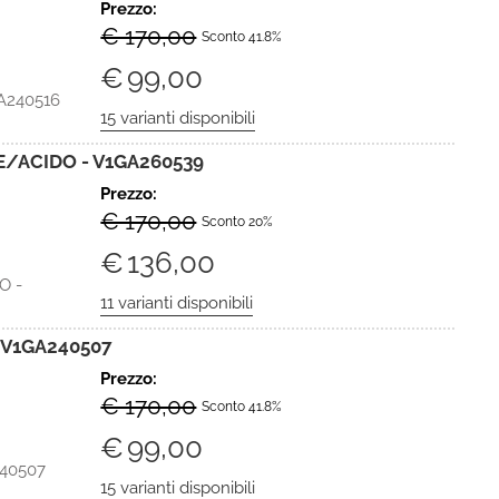
Prezzo:
€ 170,00
Sconto 41.8%
€
99,00
A240516
/ACIDO - V1GA260539
Prezzo:
€ 170,00
Sconto 20%
€
136,00
O -
 V1GA240507
Prezzo:
€ 170,00
Sconto 41.8%
€
99,00
40507