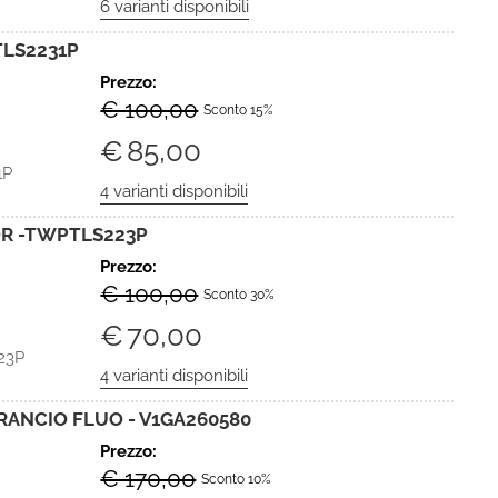
TLS2231P
Prezzo:
€ 100,00
Sconto 15%
€
85,00
1P
OR -TWPTLS223P
Prezzo:
€ 100,00
Sconto 30%
€
70,00
23P
RANCIO FLUO - V1GA260580
Prezzo:
€ 170,00
Sconto 10%