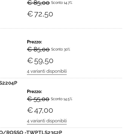
€ 85,00
Sconto 14.7%
€
72,50
Prezzo:
€ 85,00
Sconto 30%
€
59,50
MS2204P
Prezzo:
€ 55,00
Sconto 14.5%
€
47,00
RO/ROSSO -TWPTLS2352P