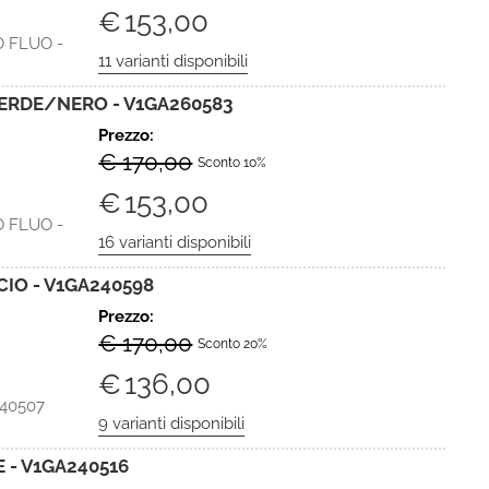
€
153,00
 FLUO -
ERDE/NERO - V1GA260583
Prezzo:
€ 170,00
Sconto 10%
€
153,00
 FLUO -
IO - V1GA240598
Prezzo:
€ 170,00
Sconto 20%
€
136,00
40507
 - V1GA240516