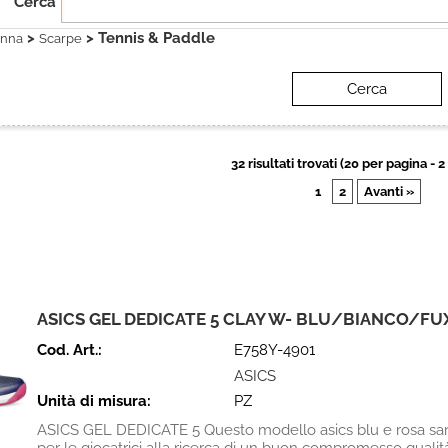
Cerca
>
> Tennis & Paddle
nna
Scarpe
32 risultati trovati (20 per pagina - 2
1
2
Avanti »
ASICS GEL DEDICATE 5 CLAY W- BLU/BIANCO/FUX
Cod. Art.:
E758Y-4901
ASICS
Unità di misura:
PZ
ASICS GEL DEDICATE 5 Questo modello asics blu e rosa sarà