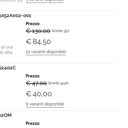
à prezzo. La
1052A002-001
Prezzo:
€ 130,00
Sconto 35%
€
84,50
 di una
io-alta
S2402C
Prezzo:
€ 47,00
Sconto 14.9%
€
40,00
502OM
Prezzo: