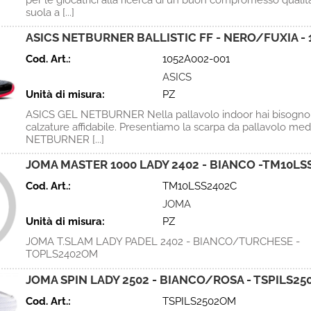
per le giocatrici alla ricerca di un buon compromesso qualit
suola a [...]
ASICS NETBURNER BALLISTIC FF - NERO/FUXIA - 
Cod. Art.:
1052A002-001
ASICS
Unità di misura:
PZ
ASICS GEL NETBURNER Nella pallavolo indoor hai bisogno
calzature affidabile. Presentiamo la scarpa da pallavolo med
NETBURNER [...]
JOMA MASTER 1000 LADY 2402 - BIANCO -TM10LS
Cod. Art.:
TM10LSS2402C
JOMA
Unità di misura:
PZ
JOMA T.SLAM LADY PADEL 2402 - BIANCO/TURCHESE -
TOPLS2402OM
JOMA SPIN LADY 2502 - BIANCO/ROSA - TSPILS2
Cod. Art.:
TSPILS2502OM