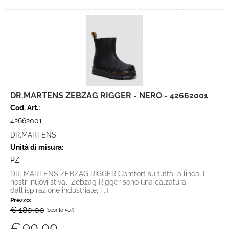
DR.MARTENS ZEBZAG RIGGER - NERO - 42662001
Cod. Art.:
42662001
DR.MARTENS
Unità di misura:
PZ
DR. MARTENS ZEBZAG RIGGER Comfort su tutta la linea. I
nostri nuovi stivali Zebzag Rigger sono una calzatura
dall'ispirazione industriale, [...]
Prezzo:
€ 180,00
Sconto 50%
€
90,00