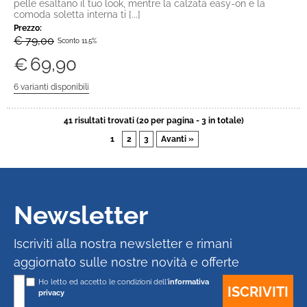
pelle esaltano il tuo look, mentre la calzata easy-on e la
comoda soletta interna ti [...]
Prezzo:
€ 79,00
Sconto 11.5%
€
69,90
41 risultati trovati (20 per pagina - 3 in totale)
1
2
3
Avanti »
Newsletter
Iscriviti alla nostra newsletter e rimani
aggiornato sulle nostre novità e offerte
Ho letto ed accetto le condizioni dell'
informativa
privacy