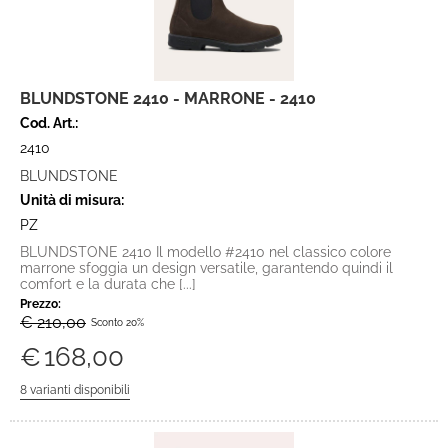
BLUNDSTONE 2410 - MARRONE - 2410
Cod. Art.:
2410
BLUNDSTONE
Unità di misura:
PZ
BLUNDSTONE 2410 Il modello #2410 nel classico colore
marrone sfoggia un design versatile, garantendo quindi il
comfort e la durata che [...]
Prezzo:
€ 210,00
Sconto 20%
€
168,00