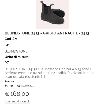
BLUNDSTONE 2413 - GRIGIO ANTRACITE- 2413
Cod. Art.:
2413
BLUNDSTONE
Unità di misura:
PZ
BLUNDSTONE 2413 Le Blundstone Original #2413 sono il
perfetto connubio tra stile e funzionalità. Realizzati in pelle
scamosciata resistente [...]
Prezzo:
€ 210,00
Sconto 20%
€
168,00