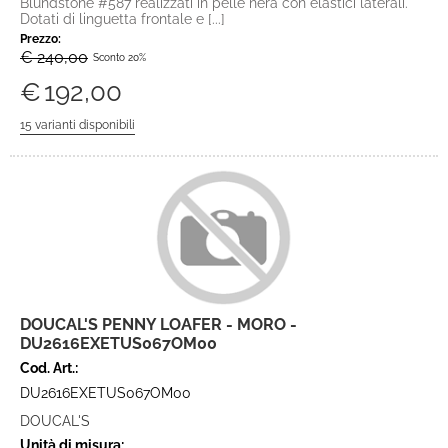
Blundstone #587 realizzati in pelle nera con elastici laterali.
Dotati di linguetta frontale e [...]
Prezzo:
€ 240,00
Sconto 20%
€
192,00
DOUCAL'S PENNY LOAFER - MORO -
DU2616EXETUS067OM00
Cod. Art.:
DU2616EXETUS067OM00
DOUCAL'S
Unità di misura: