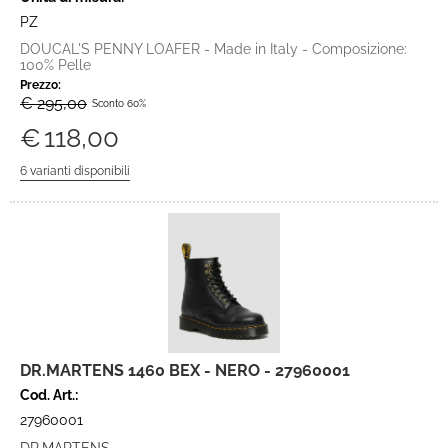
PZ
DOUCAL'S PENNY LOAFER - Made in Italy - Composizione:
100% Pelle
Prezzo:
€ 295,00
Sconto 60%
€
118,00
DR.MARTENS 1460 BEX - NERO - 27960001
Cod. Art.:
27960001