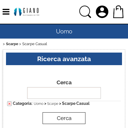
Uomo
Scarpe
Scarpe Casual
Home
Ricerca avanzata
Donna
Bambino
Cerca
Bambina
Categoria:
>
> Scarpe Casual
Uomo
Scarpe
Sport
Ciclismo