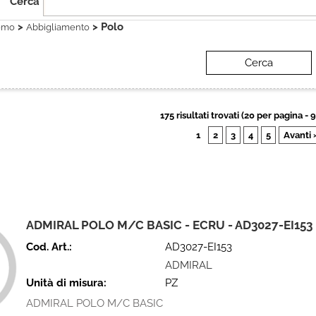
Cerca
>
> Polo
omo
Abbigliamento
175 risultati trovati (20 per pagina - 9
1
2
3
4
5
Avanti 
ADMIRAL POLO M/C BASIC - ECRU - AD3027-EI153
Cod. Art.:
AD3027-EI153
ADMIRAL
Unità di misura:
PZ
ADMIRAL POLO M/C BASIC