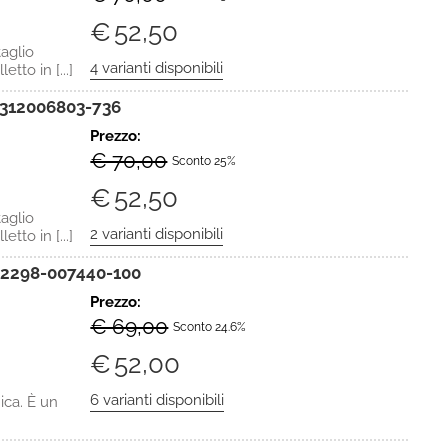
€
52,50
aglio
etto in [...]
312006803-736
Prezzo:
€ 70,00
Sconto 25%
€
52,50
aglio
etto in [...]
2298-007440-100
Prezzo:
€ 69,00
Sconto 24.6%
€
52,00
ica. È un