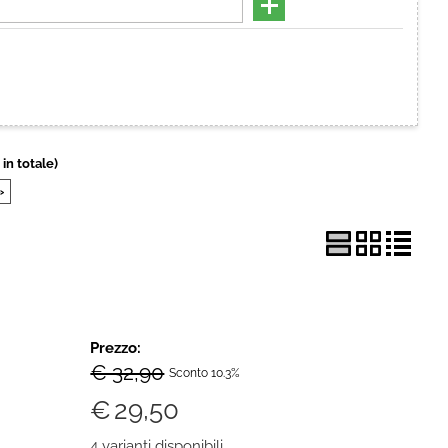
Hai perso la password?
 in totale)
»
Prezzo:
€ 32,90
Sconto 10.3%
€
29,50