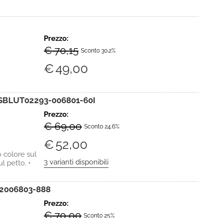
Prezzo:
€ 70,15
Sconto 30.2%
€
49,00
SBLUT02293-006801-60I
Prezzo:
€ 69,00
Sconto 24.6%
€
52,00
 colore sul
l petto. •
2006803-888
Prezzo:
€ 70,00
Sconto 25%