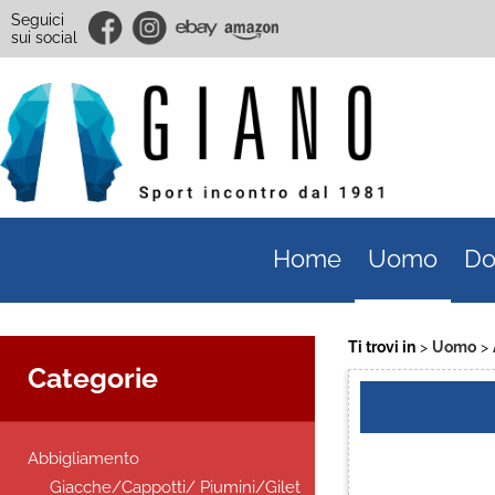
Seguici
sui social
Home
Uomo
Do
Ti trovi in
Uomo
Categorie
Abbigliamento
Giacche/Cappotti/ Piumini/Gilet