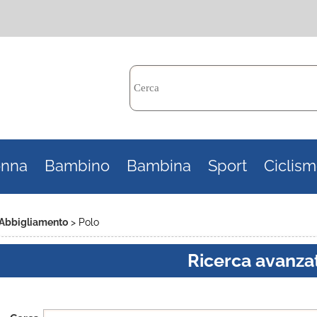
Per c
nna
Bambino
Bambina
Sport
Ciclis
il n
poi 
Abbigliamento
Polo
Ricerca avanza