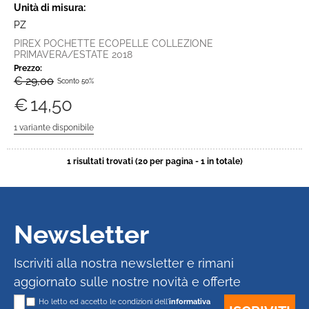
Unità di misura:
PZ
PIREX POCHETTE ECOPELLE COLLEZIONE
PRIMAVERA/ESTATE 2018
Prezzo:
€ 29,00
Sconto 50%
€
14,50
1 risultati trovati (20 per pagina - 1 in totale)
Newsletter
Iscriviti alla nostra newsletter e rimani
aggiornato sulle nostre novità e offerte
Ho letto ed accetto le condizioni dell'
informativa