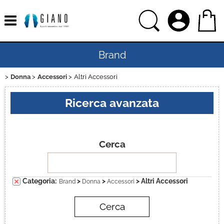
Brand
Donna
Accessori
Altri Accessori
Home
Ricerca avanzata
Uomo
Donna
Cerca
Bambino
Categoria:
>
>
> Altri Accessori
Brand
Donna
Accessori
Bambina
Sport