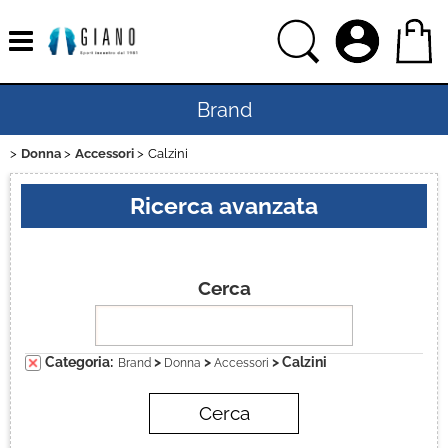
Brand
Donna
Accessori
Calzini
Home
Ricerca avanzata
Uomo
Donna
Cerca
Bambino
Categoria:
>
>
> Calzini
Brand
Donna
Accessori
Bambina
Sport