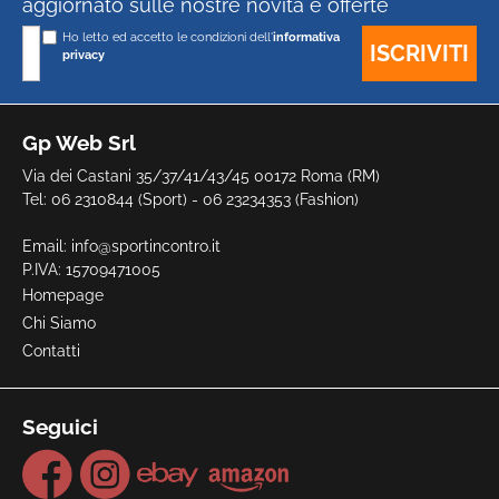
aggiornato sulle nostre novità e offerte
Ho letto ed accetto le condizioni dell'
informativa
privacy
Gp Web Srl
Via dei Castani 35/37/41/43/45 00172 Roma (RM)
Tel: 06 2310844 (Sport) - 06 23234353 (Fashion)
Email:
info@sportincontro.it
P.IVA: 15709471005
Homepage
Chi Siamo
Contatti
Seguici