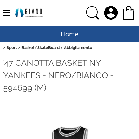
Home
Sport
Basket/SkateBoard
Abbigliamento
Uomo
'47 CANOTTA BASKET NY
Donna
YANKEES - NERO/BIANCO -
Bambino
594699 (M)
Bambina
Sport
Ciclismo