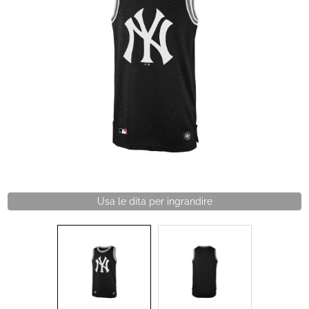
Brand
Contatti
Usa le dita per ingrandire