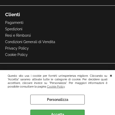
Clienti
Pagamenti
Spedizioni
Resi e Rimborsi
Condizioni Generali di Vendita
Privacy Policy
Cookie Policy
Questo sito usa i cookie per fornirti un'esperienza migliore. Cliccando su
"Accetta" saranno attivate tutte le categorie di cookie. Per decidere quali
accettare, cliccare invece su "Personalizza". Per maggiori informazioni è
possibile consultare la pagina
Cookie Policy
.
Personalizza
Preferenze cookie
Accetta