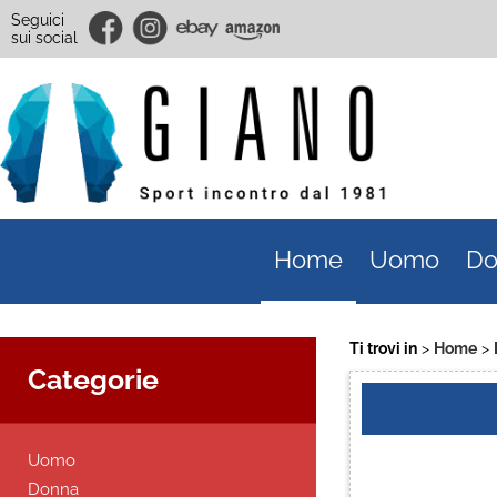
Seguici
sui social
Home
Uomo
Do
Ti trovi in
Home
Categorie
Uomo
Donna