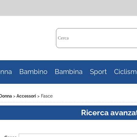
Per c
nna
Bambino
Bambina
Sport
Ciclis
il n
poi 
Donna
Accessori
Fasce
Ricerca avanza