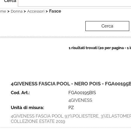
Cerca
>
>
> Fasce
ome
Donna
Accessori
1 risultati trovati (20 per pagina - 1 
4GIVENESS FASCIA POOL - NERO POIS - FGA00195B
Cod. Art.:
FGA00195BIS
4GIVENESS
Unità di misura:
PZ
4GIVENESS FASCIA POOL 97%POLIESTERE, 3%ELASTOME
COLLEZIONE ESTATE 2019