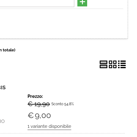
Hai perso la password?
in totale)
IS
Prezzo:
€ 19,90
Sconto 54.8%
€
9,00
RO