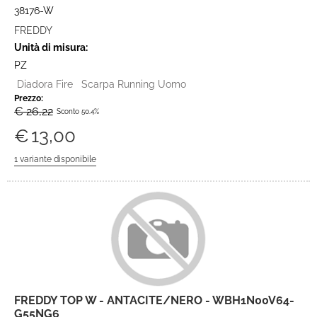
38176-W
FREDDY
Unità di misura:
PZ
Diadora Fire Scarpa Running Uomo
Prezzo:
€ 26,22
Sconto 50.4%
€
13,00
FREDDY TOP W - ANTACITE/NERO - WBH1N00V64-
G55NG6