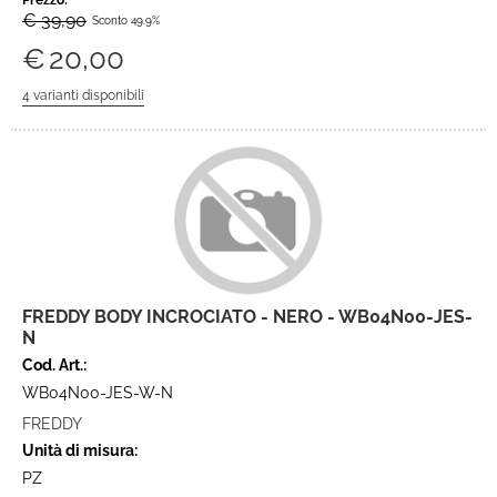
Prezzo:
€ 39,90
Sconto 49.9%
€
20,00
FREDDY BODY INCROCIATO - NERO - WB04N00-JES-
N
Cod. Art.:
WB04N00-JES-W-N
FREDDY
Unità di misura:
PZ