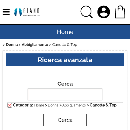
Home
Donna
Abbigliamento
Canotte & Top
Uomo
Ricerca avanzata
Donna
Bambino
Cerca
Bambina
Categoria:
>
>
> Canotte & Top
Home
Donna
Abbigliamento
Sport
Ciclismo