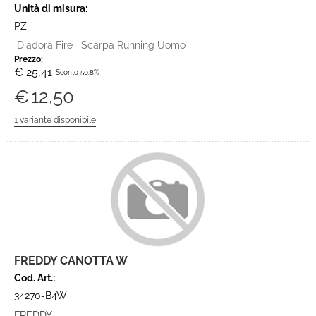
Unità di misura:
PZ
Diadora Fire Scarpa Running Uomo
Prezzo:
€ 25,41
Sconto 50.8%
€
12,50
FREDDY CANOTTA W
Cod. Art.:
34270-B4W
FREDDY