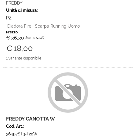
FREDDY
Unità di misura:
PZ
Diadora Fire Scarpa Running Uomo
Prezzo:
€ 36,30
Sconto 50.4%
€
18,00
FREDDY CANOTTA W
Cod. Art.:
36497ST3-T22W