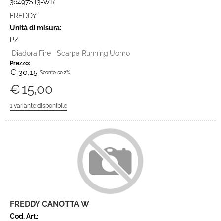
36497ST3-WR
FREDDY
Unità di misura:
PZ
Diadora Fire Scarpa Running Uomo
Prezzo:
€ 30,15
Sconto 50.2%
€
15,00
FREDDY CANOTTA W
Cod. Art.: