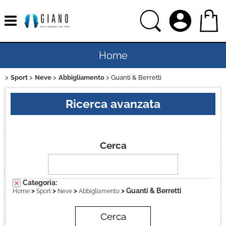
Home
Sport
Neve
Abbigliamento
Guanti & Berretti
Uomo
Ricerca avanzata
Donna
Bambino
Cerca
Bambina
Categoria:
Sport
>
>
>
> Guanti & Berretti
Home
Sport
Neve
Abbigliamento
Ciclismo