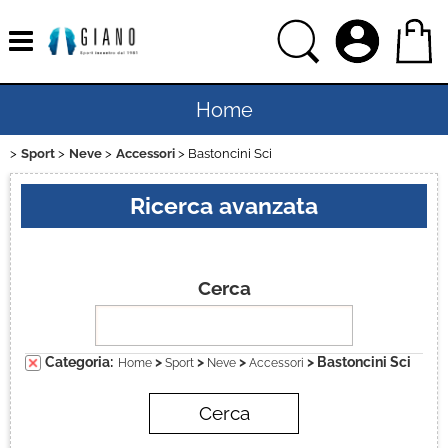
Home
Sport
Neve
Accessori
Bastoncini Sci
Uomo
Ricerca avanzata
Donna
Bambino
Cerca
Bambina
Categoria:
>
>
>
> Bastoncini Sci
Home
Sport
Neve
Accessori
Sport
Ciclismo