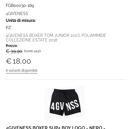
FGB00030-169
4GIVENESS
Unità di misura:
PZ
4GIVENESS BOXER TOM JUNIOR 100% POLIAMMIDE
COLLEZIONE ESTATE 2018
Prezzo:
€ 39,90
Sconto 54.9%
€
18,00
4GIVENESS BOXER SUP4 BOY LOGO - NERO -