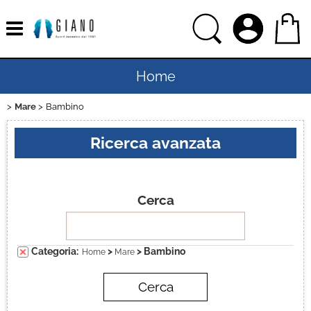
Home
Mare
Bambino
Uomo
Ricerca avanzata
Donna
Bambino
Cerca
Bambina
Categoria:
>
> Bambino
Home
Mare
Sport
Ciclismo