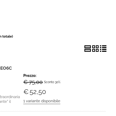
in totale)
MEO6C
Prezzo:
€ 75,00
Sconto 30%
€
52,50
aordinaria
nte" il