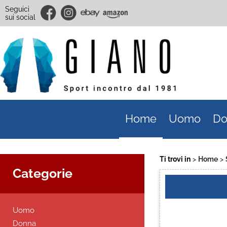
Seguici
sui social
Home
Uomo
Do
Ti trovi in
Home
Categorie
Uomo
Donna