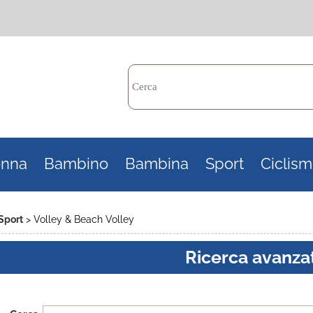
Per c
nna
Bambino
Bambina
Sport
Ciclis
il n
poi 
Sport
Volley & Beach Volley
Ricerca avanza