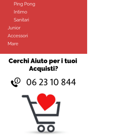
Ping Pong
Intimo
Sanitari
Junior
Accessori
Mare