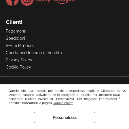
Clienti
Pagamenti
Spedizioni
Resi e Rimborsi
Condizioni Generali di Vendita
Privacy Policy
Cookie Policy
Questo sito usa i cookie per fornirti un'esperienza migliore. Cliccando su
"Accetta" saranno attivate tutte le categorie di cookie. Per decidere quali
accettare, cliccare invece su "Personalizza". Per maggiori informazioni è
possibile consultare la pagina
Cookie Policy
.
Personalizza
Preferenze cookie