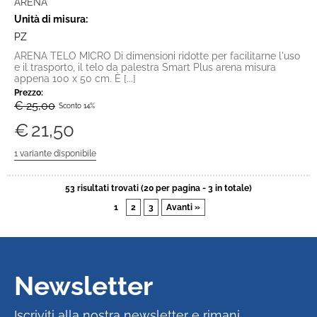
ARENA
Unità di misura:
PZ
ARENA TELO MICRO Di dimensioni ridotte per facilitarne l'uso
e il trasporto, il telo da palestra Smart Plus arena misura
appena 100 x 50 cm. È [...]
Prezzo:
€ 25,00
Sconto 14%
€
21,50
53 risultati trovati (20 per pagina - 3 in totale)
1
2
3
Avanti »
Newsletter
Iscriviti alla nostra newsletter e rimani