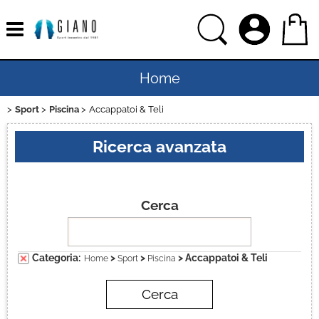
Home
Sport
Piscina
Accappatoi & Teli
Uomo
Ricerca avanzata
Donna
Bambino
Cerca
Bambina
Categoria:
>
>
> Accappatoi & Teli
Home
Sport
Piscina
Sport
Ciclismo