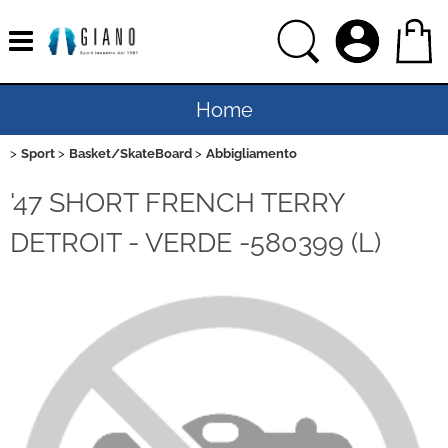
Home
Sport
Basket/SkateBoard
Abbigliamento
Uomo
'47 SHORT FRENCH TERRY
Donna
DETROIT - VERDE -580399 (L)
Bambino
Bambina
Sport
Ciclismo