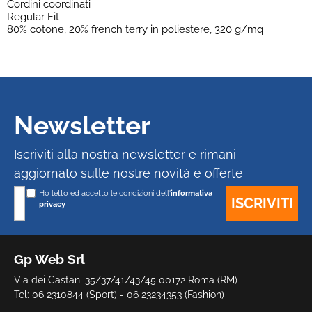
Cordini coordinati
Regular Fit
80% cotone, 20% french terry in poliestere, 320 g/mq
Newsletter
Iscriviti alla nostra newsletter e rimani
aggiornato sulle nostre novità e offerte
Ho letto ed accetto le condizioni dell'
informativa
privacy
Gp Web Srl
Via dei Castani 35/37/41/43/45 00172 Roma (RM)
Tel: 06 2310844 (Sport) - 06 23234353 (Fashion)