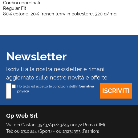
Cordini coordinati
Regular Fit
80% cotone, 20% french terry in poliestere, 320 g/mq
Newsletter
Iscriviti alla nostra newsletter e rimani
aggiornato sulle nostre novità e offerte
Ho letto ed accetto le condizioni dell'
informativa
privacy
Gp Web Srl
Via dei Castani 35/37/41/43/45 00172 Roma (RM)
Tel: 06 2310844 (Sport) - 06 23234353 (Fashion)