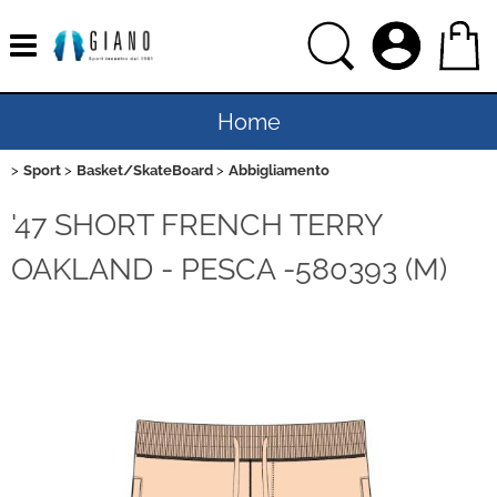
Home
Sport
Basket/SkateBoard
Abbigliamento
Uomo
'47 SHORT FRENCH TERRY
Donna
OAKLAND - PESCA -580393 (M)
Bambino
Bambina
Sport
Ciclismo