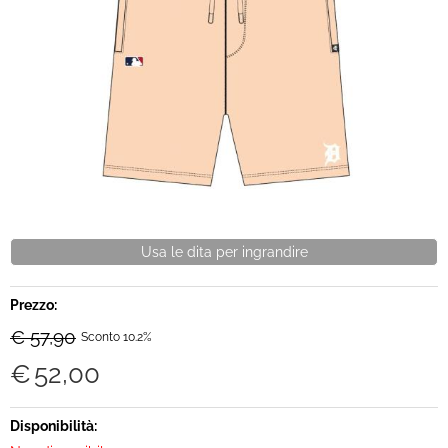
Brand
Contatti
Usa le dita per ingrandire
Prezzo:
€ 57,90
Sconto 10.2%
€
52,00
Disponibilità: