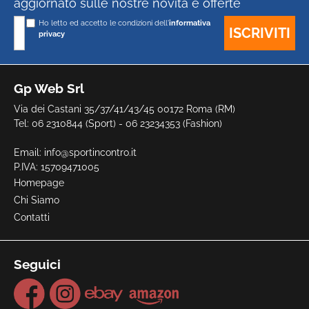
aggiornato sulle nostre novità e offerte
Ho letto ed accetto le condizioni dell'
informativa
privacy
Gp Web Srl
Via dei Castani 35/37/41/43/45 00172 Roma (RM)
Tel: 06 2310844 (Sport) - 06 23234353 (Fashion)
Email:
info@sportincontro.it
P.IVA: 15709471005
Homepage
Chi Siamo
Contatti
Seguici