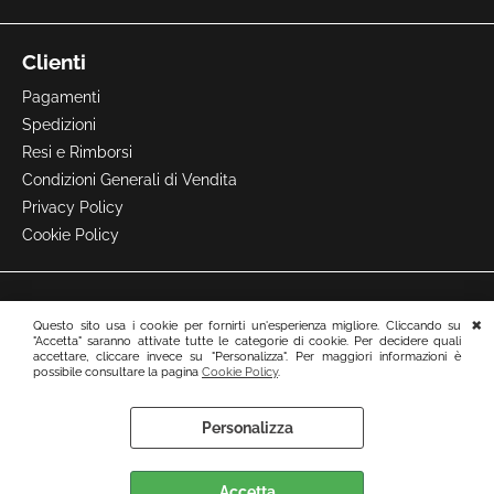
Clienti
Pagamenti
Spedizioni
Resi e Rimborsi
Condizioni Generali di Vendita
Privacy Policy
Cookie Policy
Questo sito usa i cookie per fornirti un'esperienza migliore. Cliccando su
"Accetta" saranno attivate tutte le categorie di cookie. Per decidere quali
accettare, cliccare invece su "Personalizza". Per maggiori informazioni è
possibile consultare la pagina
Cookie Policy
.
Personalizza
Preferenze cookie
Accetta