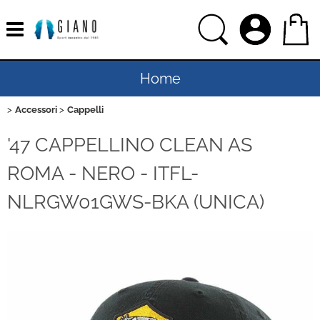
Home
Accessori
Cappelli
Uomo
'47 CAPPELLINO CLEAN AS
Donna
ROMA - NERO - ITFL-
Bambino
NLRGW01GWS-BKA (UNICA)
Bambina
Sport
Ciclismo