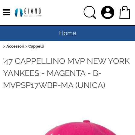
Home
Accessori
Cappelli
Uomo
'47 CAPPELLINO MVP NEW YORK
Donna
YANKEES - MAGENTA - B-
Bambino
MVPSP17WBP-MA (UNICA)
Bambina
Sport
Ciclismo