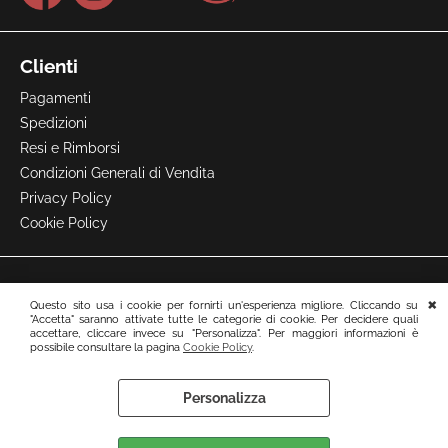
Clienti
Pagamenti
Spedizioni
Resi e Rimborsi
Condizioni Generali di Vendita
Privacy Policy
Cookie Policy
Questo sito usa i cookie per fornirti un'esperienza migliore. Cliccando su
"Accetta" saranno attivate tutte le categorie di cookie. Per decidere quali
accettare, cliccare invece su "Personalizza". Per maggiori informazioni è
possibile consultare la pagina
Cookie Policy
.
Personalizza
Preferenze cookie