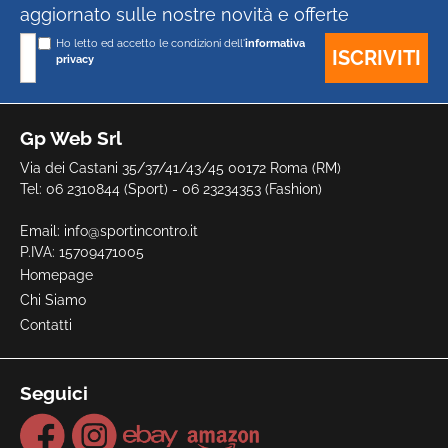
aggiornato sulle nostre novità e offerte
Ho letto ed accetto le condizioni dell'
informativa
privacy
Gp Web Srl
Via dei Castani 35/37/41/43/45 00172 Roma (RM)
Tel: 06 2310844 (Sport) - 06 23234353 (Fashion)
Email:
info@sportincontro.it
P.IVA: 15709471005
Homepage
Chi Siamo
Contatti
Seguici