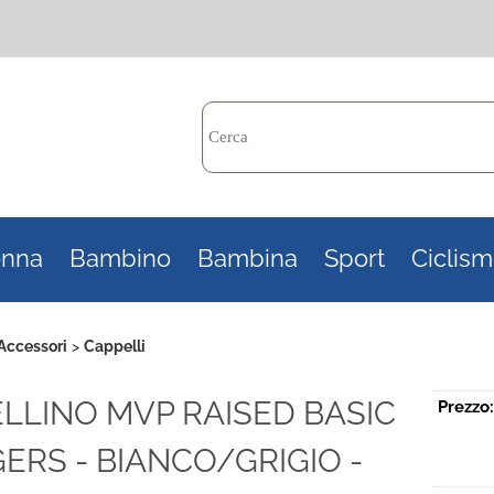
Per c
nna
Bambino
Bambina
Sport
Ciclis
il n
poi 
Accessori
Cappelli
ELLINO MVP RAISED BASIC
Prezzo:
GERS - BIANCO/GRIGIO -