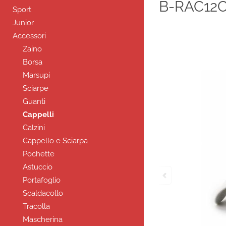
B-RAC12C
Sport
Junior
Accessori
Zaino
Borsa
Marsupi
Sciarpe
Guanti
Cappelli
Calzini
Cappello e Sciarpa
Pochette
Astuccio
Portafoglio
Scaldacollo
Tracolla
Mascherina