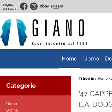
Seguici
sui social
Home
Uomo
Do
Ti trovi in
Home
Categorie
'47 CAPP
L.A. DOD
Uomo
Donna