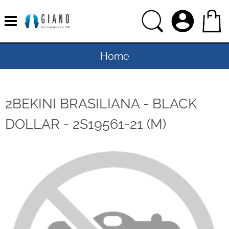
Home
Uomo
2BEKINI BRASILIANA - BLACK
Donna
DOLLAR - 2S19561-21 (M)
Bambino
Bambina
Sport
Ciclismo