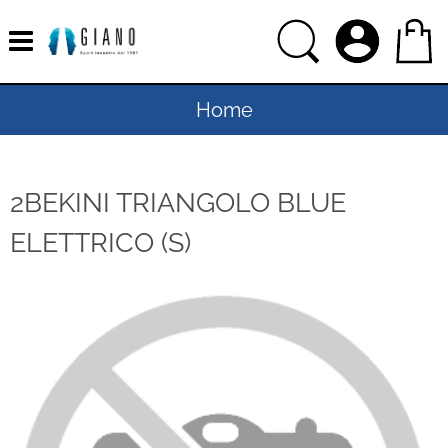
Home
Uomo
2BEKINI TRIANGOLO BLUE
Donna
ELETTRICO (S)
Bambino
Bambina
Sport
Ciclismo