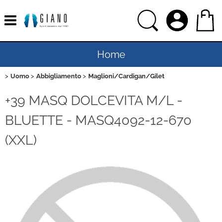
Home
Uomo
Abbigliamento
Maglioni/Cardigan/Gilet
Uomo
+39 MASQ DOLCEVITA M/L -
Donna
BLUETTE - MASQ4092-12-670
Bambino
(XXL)
Bambina
Sport
Ciclismo