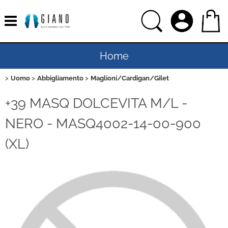
Home
Uomo
Abbigliamento
Maglioni/Cardigan/Gilet
Uomo
+39 MASQ DOLCEVITA M/L -
Donna
NERO - MASQ4002-14-00-900
Bambino
(XL)
Bambina
Sport
Ciclismo