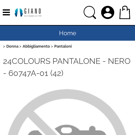
Home
Donna
Abbigliamento
Pantaloni
Uomo
24COLOURS PANTALONE - NERO
Donna
- 60747A-01 (42)
Bambino
Bambina
Sport
Ciclismo