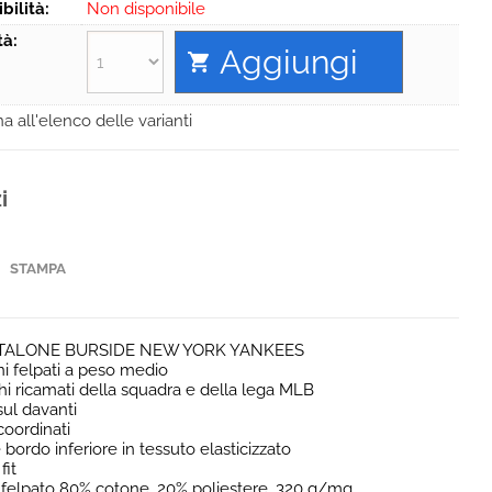
Hai perso la password?
bilità:
Non disponibile
tà:
a all'elenco delle varianti
i
STAMPA
NTALONE BURSIDE NEW YORK YANKEES
i felpati a peso medio
hi ricamati della squadra e della lega MLB
ul davanti
coordinati
e bordo inferiore in tessuto elasticizzato
fit
 felpato 80% cotone, 20% poliestere, 320 g/mq