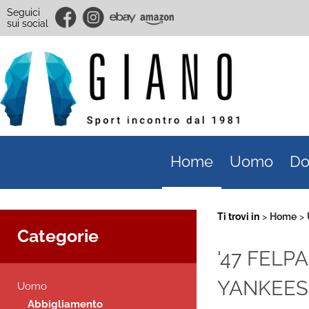
Seguici
sui social
Home
Uomo
Do
Ti trovi in
Home
Categorie
'47 FEL
YANKEES 
Uomo
Abbigliamento