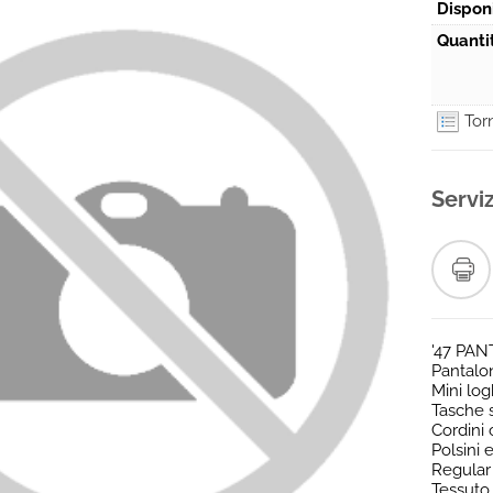
Disponi
Quanti
Torn
Serviz
'47 PA
Pantalon
Mini log
Tasche s
Cordini 
Polsini 
Regular 
Tessuto