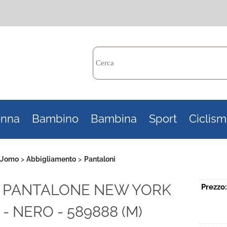
Per c
nna
Bambino
Bambina
Sport
Ciclis
il n
poi 
Uomo
Abbigliamento
Pantaloni
PA PANTALONE NEW YORK
Prezzo:
- NERO - 589888 (M)