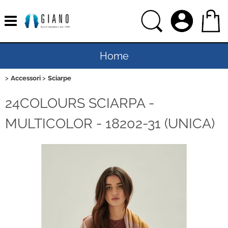
Home
Accessori
Sciarpe
Uomo
24COLOURS SCIARPA -
Donna
MULTICOLOR - 18202-31 (UNICA)
Bambino
Bambina
Sport
Ciclismo