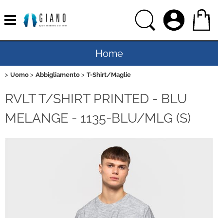
Home
Uomo
Abbigliamento
T-Shirt/Maglie
Uomo
RVLT T/SHIRT PRINTED - BLU
Donna
MELANGE - 1135-BLU/MLG (S)
Bambino
Bambina
Sport
Ciclismo