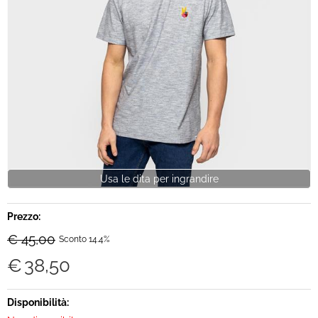
Brand
Contatti
Usa le dita per ingrandire
Prezzo:
€ 45,00
Sconto 14.4%
€
38,50
Disponibilità: